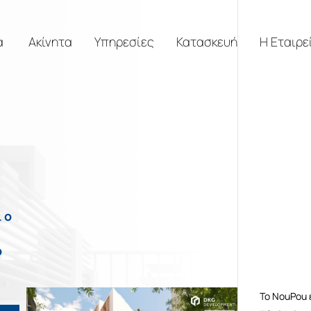
α
Ακίνητα
Υπηρεσίες
Κατασκευή
Η Εταιρε
 ο
ο
To NouPou 