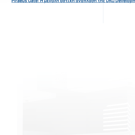
Piraeus Gate: Η μεγάλη αστική ανάπλαση της DKG Develop
 accept DKG
privacy policy
 wish to receive DKG Development news and updates
Αποστολή
Αποστολή