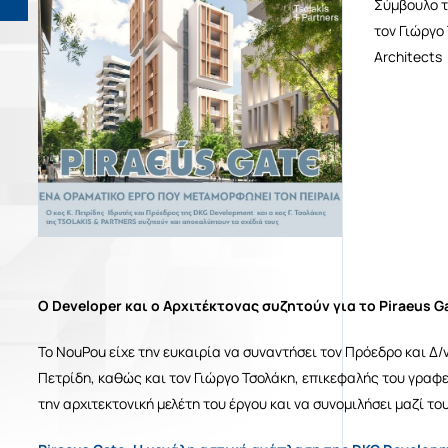
Σύμβουλο τ
τον Γιώργο 
μαζί μας
Architects
α και επιθετο
τρονικό ταχυδρομείο
Ο Developer και ο Αρχιτέκτονας συζητούν για το Piraeus G
έφωνο
To NouPou είχε την ευκαιρία να συναντήσει τον Πρόεδρο και Δ
Πετρίδη, καθώς και τον Γιώργο Τσολάκη, επικεφαλής του γραφείο
την αρχιτεκτονική μελέτη του έργου και να συνομιλήσει μαζί του
ήστε μας