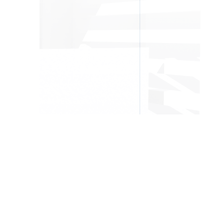
Head office:
Imeras Office Centre - 602 Vouliagmenis Avenue, 164 52 Ath