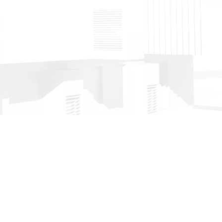
την
Η Εταιρεία