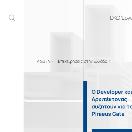
DKG Έργ
Αρχική
Επιχειρήσεις στην Ελλάδα
DKG Έργα
Ακίνητα
Ο Developer και
Αρχιτέκτονας
Υπηρεσίες
συζητούν για τ
Piraeus Gate
Κατασκευή