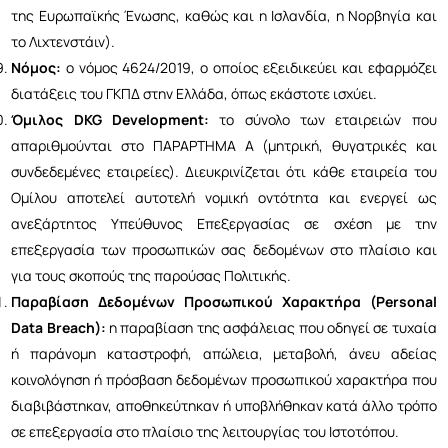
της Ευρωπαϊκής Ένωσης, καθώς και η Ισλανδία, η Νορβηγία και
το Λιχτενστάιν).
Νόμος:
ο νόμος 4624/2019, ο οποίος εξειδικεύει και εφαρμόζει
διατάξεις του ΓΚΠΔ στην Ελλάδα, όπως εκάστοτε ισχύει.
Όμιλος DKG Development:
το σύνολο των εταιρειών που
απαριθμούνται στο ΠΑΡΑΡΤΗΜΑ Α (μητρική, θυγατρικές και
συνδεδεμένες εταιρείες). Διευκρινίζεται ότι κάθε εταιρεία του
Ομίλου αποτελεί αυτοτελή νομική οντότητα και ενεργεί ως
ανεξάρτητος Υπεύθυνος Επεξεργασίας σε σχέση με την
επεξεργασία των προσωπικών σας δεδομένων στο πλαίσιο και
για τους σκοπούς της παρούσας Πολιτικής.
Παραβίαση Δεδομένων Προσωπικού Χαρακτήρα (Personal
Data Breach):
η παραβίαση της ασφάλειας που οδηγεί σε τυχαία
ή παράνομη καταστροφή, απώλεια, μεταβολή, άνευ αδείας
κοινολόγηση ή πρόσβαση δεδομένων προσωπικού χαρακτήρα που
διαβιβάστηκαν, αποθηκεύτηκαν ή υποβλήθηκαν κατά άλλο τρόπο
σε επεξεργασία στο πλαίσιο της λειτουργίας του Ιστοτόπου.