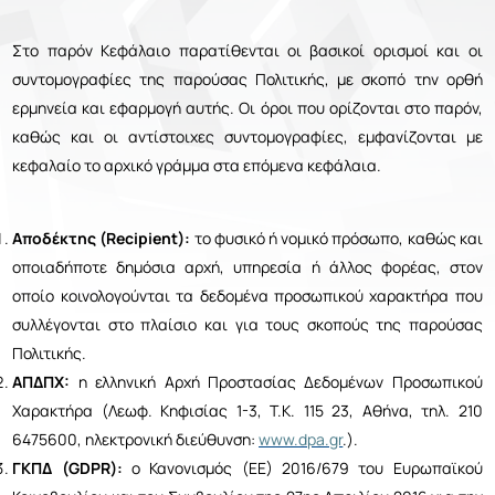
ΕΛΛ
Στο παρόν Κεφάλαιο παρατίθενται οι βασικοί ορισμοί και οι
συντομογραφίες της παρούσας Πολιτικής, με σκοπό την ορθή
ENG
Επικοινωνία
ερμηνεία και εφαρμογή αυτής. Οι όροι που ορίζονται στο παρόν,
РУС
καθώς και οι αντίστοιχες συντομογραφίες, εμφανίζονται με
κεφαλαίο το αρχικό γράμμα στα επόμενα κεφάλαια.
Αποδέκτης (Recipient):
το φυσικό ή νομικό πρόσωπο, καθώς και
οποιαδήποτε δημόσια αρχή, υπηρεσία ή άλλος φορέας, στον
οποίο κοινολογούνται τα δεδομένα προσωπικού χαρακτήρα που
συλλέγονται στο πλαίσιο και για τους σκοπούς της παρούσας
Πολιτικής.
ΑΠΔΠΧ:
η ελληνική Αρχή Προστασίας Δεδομένων Προσωπικού
Χαρακτήρα (Λεωφ. Κηφισίας 1-3, Τ.Κ. 115 23, Αθήνα, τηλ. 210
6475600, ηλεκτρονική διεύθυνση:
www.dpa.gr
.).
ΓΚΠΔ (GDPR):
ο Κανονισμός (ΕΕ) 2016/679 του Ευρωπαϊκού