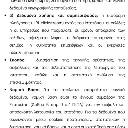
ρύθμιση ζώνης ώρας, λειτουργικό σύστημα, καθώς και γενικά
δεδομένα γεωγραφικής τοποθεσίας.
β) Δεδομένα χρήσης και συμπεριφοράς:
η διαδρομή
πλοήγησης (URL clickstream) εντός του Ιστοτόπου, οι σελίδες
ή οι υπηρεσίες που προβάλατε, οι χρόνοι απόκρισης των
σελίδων, σφάλματα λήψης, η διάρκεια παραμονής στις
σελίδες, η συχνότητα επισκέψεων και οι ενέργειες
αλληλεπίδρασης.
Σκοπός:
Η διασφάλιση της τεχνικής ορθότητας, της
ασφάλειας και της βελτιστοποίησης της λειτουργίας του
Ιστοτόπου, καθώς και η στατιστική ανάλυση της
επισκεψιμότητας.
Νομική Βάση:
Για τα απολύτως απαραίτητα τεχνικά
δεδομένα, νομική βάση είναι το έννομο συμφέρον της
Εταιρείας (Άρθρο 6 παρ. 1 στ' ΓΚΠΔ) για την ασφαλή και
απρόσκοπτη λειτουργία του Ιστοτόπου. Για τα δεδομένα που
συλλέγονται μέσω cookies προτιμήσεων, στατιστικών ή
διαφήμισης, νομική βάση είναι η ρητή συγκατάθεσή σας μέσω