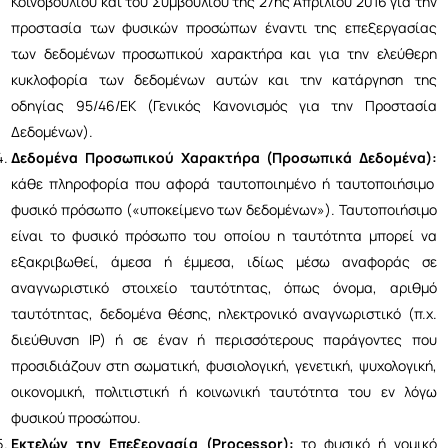
Κοινοβουλίου και του Συμβουλίου της 27ης Απριλίου 2016 για την
προστασία των φυσικών προσώπων έναντι της επεξεργασίας
των δεδομένων προσωπικού χαρακτήρα και για την ελεύθερη
κυκλοφορία των δεδομένων αυτών και την κατάργηση της
οδηγίας 95/46/ΕΚ (Γενικός Κανονισμός για την Προστασία
Δεδομένων).
Δεδομένα Προσωπικού Χαρακτήρα (Προσωπικά Δεδομένα):
κάθε πληροφορία που αφορά ταυτοποιημένο ή ταυτοποιήσιμο
φυσικό πρόσωπο («υποκείμενο των δεδομένων»). Ταυτοποιήσιμο
είναι το φυσικό πρόσωπο του οποίου η ταυτότητα μπορεί να
εξακριβωθεί, άμεσα ή έμμεσα, ιδίως μέσω αναφοράς σε
αναγνωριστικό στοιχείο ταυτότητας, όπως όνομα, αριθμό
ταυτότητας, δεδομένα θέσης, ηλεκτρονικό αναγνωριστικό (π.χ.
διεύθυνση IP) ή σε έναν ή περισσότερους παράγοντες που
προσιδιάζουν στη σωματική, φυσιολογική, γενετική, ψυχολογική,
οικονομική, πολιτιστική ή κοινωνική ταυτότητα του εν λόγω
φυσικού προσώπου.
Εκτελών την Επεξεργασία (Processor):
το φυσικό ή νομικό