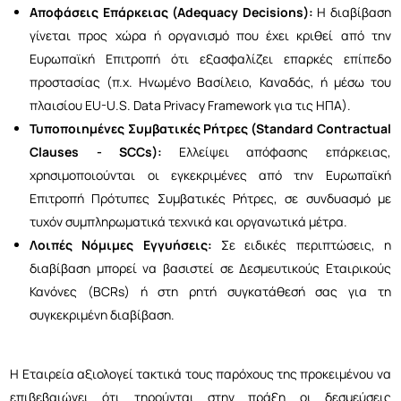
Αποφάσεις Επάρκειας (Adequacy Decisions):
Η διαβίβαση
γίνεται προς χώρα ή οργανισμό που έχει κριθεί από την
Ευρωπαϊκή Επιτροπή ότι εξασφαλίζει επαρκές επίπεδο
προστασίας (π.χ. Ηνωμένο Βασίλειο, Καναδάς, ή μέσω του
πλαισίου EU-U.S. Data Privacy Framework για τις ΗΠΑ).
Τυποποιημένες Συμβατικές Ρήτρες (Standard Contractual
Clauses - SCCs):
Ελλείψει απόφασης επάρκειας,
χρησιμοποιούνται οι εγκεκριμένες από την Ευρωπαϊκή
Επιτροπή Πρότυπες Συμβατικές Ρήτρες, σε συνδυασμό με
τυχόν συμπληρωματικά τεχνικά και οργανωτικά μέτρα.
Λοιπές Νόμιμες Εγγυήσεις:
Σε ειδικές περιπτώσεις, η
διαβίβαση μπορεί να βασιστεί σε Δεσμευτικούς Εταιρικούς
Κανόνες (BCRs) ή στη ρητή συγκατάθεσή σας για τη
συγκεκριμένη διαβίβαση.
Η Εταιρεία αξιολογεί τακτικά τους παρόχους της προκειμένου να
επιβεβαιώνει ότι τηρούνται στην πράξη οι δεσμεύσεις