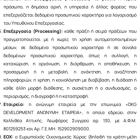
πρόσωπο, η δημόσια αρχή, η υπηρεσία ή άλλος φορέας που
επεξεργάζεται δεδομένα προσωπικού χαρακτήρα για λογαριασμό
του Υπευθύνου Επεξεργασίας.
Επεξεργασία (Processing):
κάθε πράξη ή σειρά πράξεων που
πραγματοποιείται με ή χωρίς τη χρήση αυτοματοποιημένων
μέσων, σε δεδομένα προσωπικού χαρακτήρα ή σε σύνολα
δεδομένων προσωπικού χαρακτήρα, όπως η συλλογή, η
καταχώριση, η οργάνωση, η διάρθρωση, η αποθήκευση, η
προσαρμογή ή η μεταβολή, η ανάκτηση, η αναζήτηση
πληροφοριών, η χρήση, η κοινολόγηση με διαβίβαση, η διάδοση ή
κάθε άλλη μορφή διάθεσης, η συσχέτιση ή ο συνδυασμός, ο
περιορισμός, η διαγραφή ή η καταστροφή.
Εταιρεία:
η ανώνυμη εταιρεία με την επωνυμία «DKG
DEVELOPMENT ΑΝΩΝΥΜΗ ΕΤΑΙΡΕΙΑ», η οποία εδρεύει στην
Καλλιθέα Αττικής, Λεωφόρος Συγγρού αρ. 130, με Α.Φ.Μ.
801259253 και Αρ. Γ.Ε.ΜΗ. 152902909000.
ΕΟΧ:
ο Ευρωπαϊκός Οικονομικός Χώρος (δηλαδή τα κράτη-μέλη