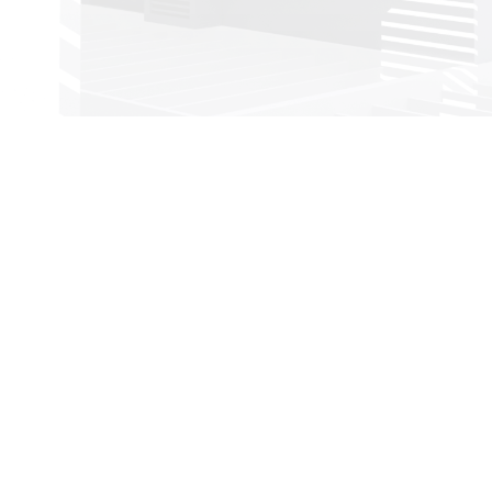
Υπηρεσίες
Επιχειρήσεις σ
ens,
Ελλάδα
Διαχείριση Έργου
Φορολογία
Κατασκευαστικές
Υπηρεσίες
Επενδύσεις
Συμβουλευτικές
Μετανάστευση στ
Υπηρεσίες
Ελλάδα