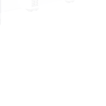
την
Η Εταιρεία
Η ομάδα μας
Οι συνεργάτες
μας
Έργο
ην
Ιστορικό