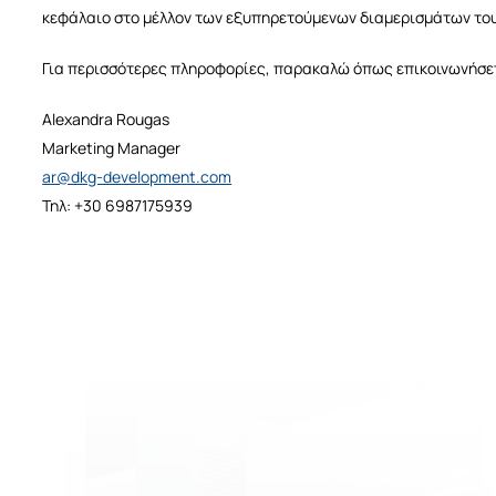
κεφάλαιο στο μέλλον των εξυπηρετούμενων διαμερισμάτων του
 accept DKG
privacy policy
Για περισσότερες πληροφορίες, παρακαλώ όπως επικοινωνήσετ
 wish to receive DKG Development news and updates
Alexandra Rougas
Αποστολή
Marketing Manager
ar@dkg-development.com
Αποστολή
Τηλ: +30 6987175939