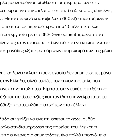
 τομέα βραχυχρόνιας μίσθωσης διαμερισμάτων στην
πλατφόρμα για την απλοποίηση της διαδικασίας check-in,
ς. Με ένα τωρινό χαρτοφυλάκιο 160 εξυπηρετούμενων
οποιείται σε περισσότερες από 10 πόλεις και έχει
κή συνεργασία με την DKG Development πρόκειται να
δίνοντας στην εταιρεία τη δυνατότητα να επεκτείνει τις
ίριση μονάδες εξυπηρετούμενων διαμερισμάτων της μέσα
nt, δηλώνει: «Αυτή η συνεργασία δεν σηματοδοτεί μόνο
την Ελλάδα, αλλά τονίζει τον σημαντικό ρόλο που
συνεχή ανάπτυξή του. Είμαστε στην ευχάριστη θέση να
ζεται τις ίδιες αξίες και τον ίδιο επαγγελματισμό με
ιλόδοξα χαρτοφυλάκια ακινήτων στο μέλλον».
άδα συνεχίζει να αναπτύσσεται ταχέως, οι δύο
 ρόλο στη διαμόρφωση της πορείας του. Με κοινή
αυτή η συνεργασία σηματοδοτεί ένα πολλά υποσχόμενο