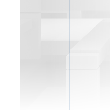
Ονομ
Ηλεκ
Τηλ
Ρωτ