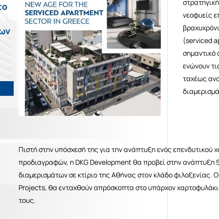
στρατηγικής
το
νεοφυείς ε
βραχυχρόν
νων
(serviced 
σημαντικό 
ενώνουν τι
ταχέως αν
διαμερισμά
Πιστή στην υπόσχεσή της για την ανάπτυξη ενός επενδυτικο
προδιαγραφών, η DKG Development θα προβεί στην ανάπτυξη 
διαμερισμάτων σε κτίριο της Αθήνας στον κλάδο φιλοξενίας. Οι
Projects, θα ενταχθούν απρόσκοπτα στο υπάρχον χαρτοφυλάκι
τους.
μαζί μας