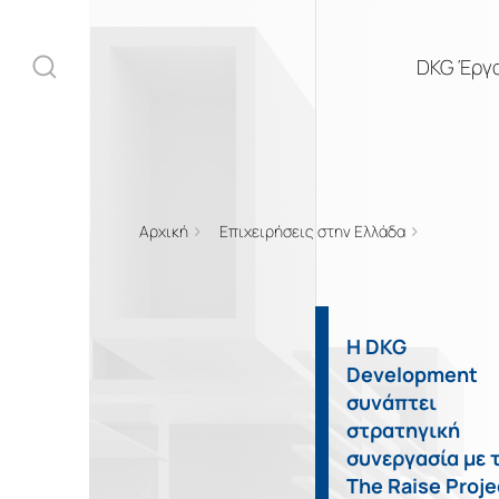
DKG Έργ
Αρχική
Επιχειρήσεις στην Ελλάδα
DKG Έργα
Ακίνητα
Η DKG
Development
Υπηρεσίες
συνάπτει
στρατηγική
Κατασκευή
συνεργασία με 
The Raise Proje