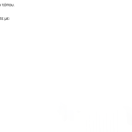
 τόπου.
ε με: