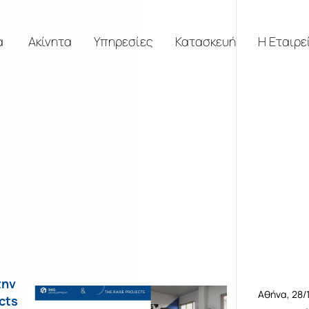
α
Ακίνητα
Υπηρεσίες
Κατασκευή
Η Εταιρε
την
Αθήνα, 28/
cts