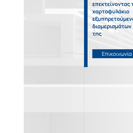
Η Εταιρεία
επεκτείνοντας 
χαρτοφυλάκιο
Νέα
εξυπηρετούμε
διαμερισμάτων
της
ΕΛΛ
Επικοινωνία
Επικοινωνία
ENG
Επικοινωνία
РУС