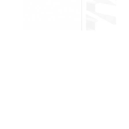
Head office:
Imeras Office Centre - 602 Vouliagmenis Avenue, 164 52 Ath
Greece
+30 210 4190497
info@dkg-development.com
Εμφάνιση περισσότερων γραφείων +