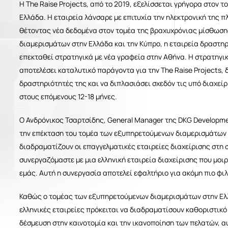
Η The Raise Projects, από το 2019, εξελίσσεται γρήγορα στον
Ελλάδα. Η εταιρεία λάνσαρε με επιτυχία την ηλεκτρονική της 
θέτοντας νέα δεδομένα στον τομέα της βραχυχρόνιας μίσθωση
α και επιθετο
διαμερισμάτων στην Ελλάδα και την Κύπρο, η εταιρεία δραστηρι
επεκταθεί στρατηγικά με νέα γραφεία στην Αθήνα. Η στρατηγι
αποτελέσει καταλυτικό παράγοντα για την The Raise Projects, 
τρονικό ταχυδρομείο
δραστηριότητές της και να διπλασιάσει σχεδόν τις υπό διαχε
στους επόμενους 12-18 μήνες.
Ο Ανδρόνικος Τσαρτσίδης, General Manager της DKG Developme
έφωνο
την επέκταση του τομέα των εξυπηρετούμενων διαμερισμάτων σ
διαδραματίζουν οι επαγγελματικές εταιρείες διαχείρισης στη 
συνεργαζόμαστε με μια ελληνική εταιρεία διαχείρισης που μοιρά
εμάς. Αυτή η συνεργασία αποτελεί εφαλτήριο για ακόμη πιο φ
ήστε μας
Καθώς ο τομέας των εξυπηρετούμενων διαμερισμάτων στην Ελλ
ελληνικές εταιρείες πρόκειται να διαδραματίσουν καθοριστικό
δέσμευση στην καινοτομία και την ικανοποίηση των πελατών, 