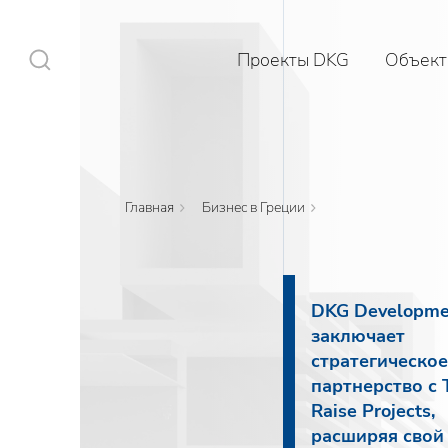
Проекты DKG
Объект
Главная
Бизнес в Греции
Проекты DKG
Объекты
DKG Developme
заключает
Услуги
стратегическо
партнерство с 
Строительство
Raise Projects,
расширяя свой