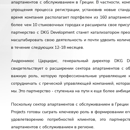
апартаментов с обслуживанием в Греции. В частности, ко
упрощения процесса регистрации, установив новые станд
время компания располагает портфелем из 160 апартамент
более чем 10 стыковочных городах и расширила свое прису
адрес
партнерство с DKG Development станет катализатором прео
масштабировать свою деятельность и почти удвоить колич
в течение следующих 12-18 месяцев.
ефон
Андроникос Царцидис, генеральный директор DKG Dev
свидетельствует о расширении сектора апартаментов с о
важную роль, которую профессиональные управляющие к
сите у нас
сотрудничать с греческой управляющей компанией, котора
мы. Это партнерство - ступенька на пути к еще более амби
Поскольку сектор апартаментов с обслуживанием в Греции 
Projects готовы сыграть ключевую роль в формировании е
 accept DKG
privacy policy
удовлетворению потребностей клиентов, это партнер
апартаментов с обслуживанием в регионе.
 wish to receive DKG Development news and updates