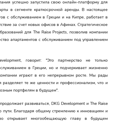
мпания успешно запустила свою онлайн-платформу для
арты в сегменте краткосрочной аренды. В настоящее
ов с обслуживанием в Греции и на Кипре, работает в
тствие за счет новых офисов в Афинах. Стратегическое
бразований для The Raise Projects, позволив компании
ество апартаментов с обслуживанием под управлением
elopment, говорит: "Это партнерство не только
бслуживанием в Греции, но и подчеркивает жизненно
омпании играют в его непрерывном росте. Мы рады
я разделяет те же ценности и профессионализм, что и
циозным портфелям в будущем".
продолжает развиваться, DKG Development и The Raise
го пути. Благодаря общему стремлению к инновациям и
ство открывает многообещающую главу в будущем