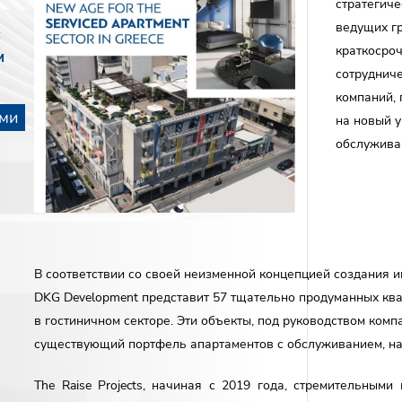
стратегиче
ведущих г
с
краткосроч
м
сотрудниче
компаний, 
ами
на новый 
ами
обслужива
В соответствии со своей неизменной концепцией создания 
DKG Development представит 57 тщательно продуманных кв
с нами
в гостиничном секторе. Эти объекты, под руководством компа
существующий портфель апартаментов с обслуживанием, на
The Raise Projects, начиная с 2019 года, стремительным
О.