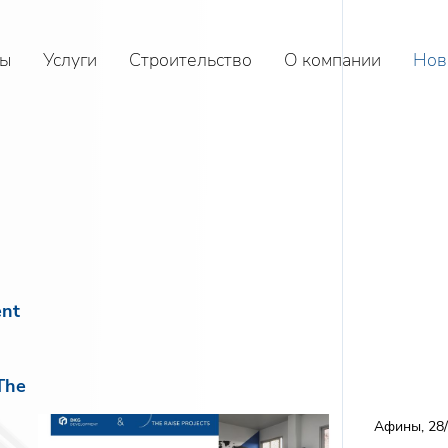
ы
Услуги
Строительство
О компании
Нов
nt
е
The
Афины, 28/