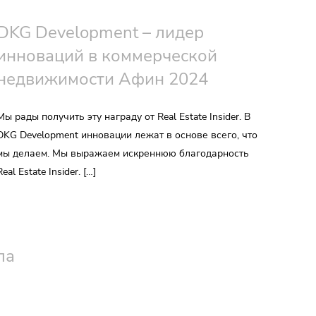
DKG Development – лидер
инноваций в коммерческой
недвижимости Афин 2024
Мы рады получить эту награду от Real Estate Insider. В
DKG Development инновации лежат в основе всего, что
мы делаем. Мы выражаем искреннюю благодарность
Real Estate Insider. […]
ла