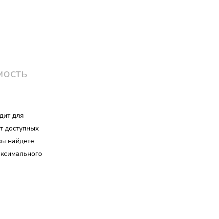
мость
дит для
т доступных
 вы найдете
аксимального