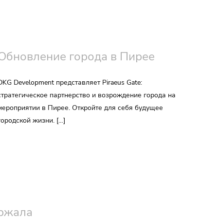
Обновление города в Пирее
DKG Development представляет Piraeus Gate:
стратегическое партнерство и возрождение города на
мероприятии в Пирее. Откройте для себя будущее
городской жизни. […]
ержала