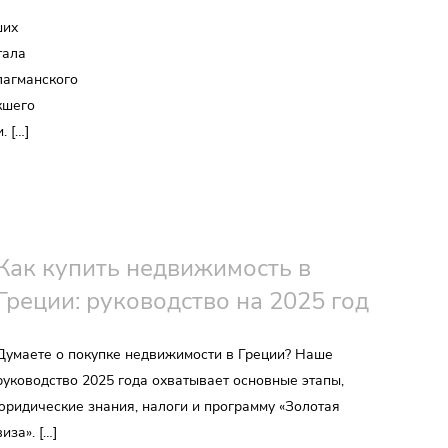
ших
тала
лагманского
кшего
. […]
Как купить недвижимость в
Греции: руководство на 2025 год
Думаете о покупке недвижимости в Греции? Наше
руководство 2025 года охватывает основные этапы,
юридические знания, налоги и программу «Золотая
виза». […]