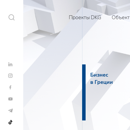
Проекты DKG
Объект
Проекты DKG
Бизнес
в Греции
Объекты
Услуги
Строительство