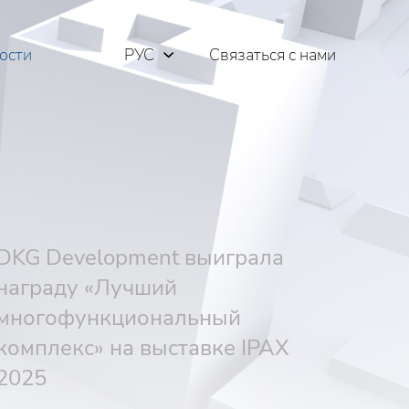
ости
РУС
Связаться с нами
ENG
ΕΛΛ
DKG Development выиграла
награду «Лучший
многофункциональный
комплекс» на выставке IPAX
2025