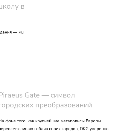
школу в
здания — мы
Piraeus Gate — символ
городских преобразований
На фоне того, как крупнейшие мегаполисы Европы
переосмысливают облик своих городов, DKG уверенно