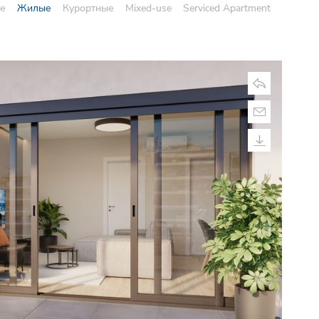
е
Жилые
Курортные
Mixed-use
Serviced Apartment