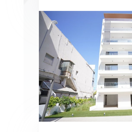
Спро
I 
I 