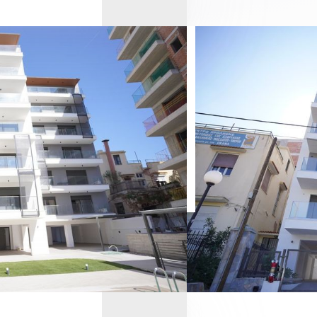
сите у нас
accept DKG
privacy policy
wish to receive DKG Development news and updates
Отправить
Отправить