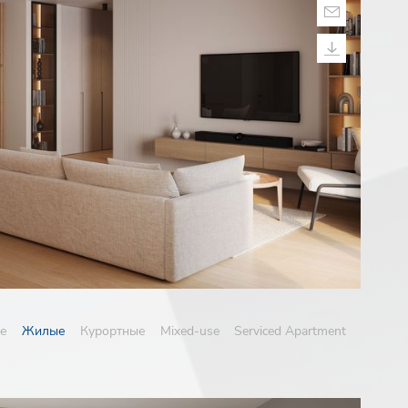
е
Жилые
Курортные
Mixed-use
Serviced Apartment