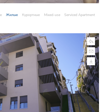
е
Жилые
Курортные
Mixed-use
Serviced Apartment