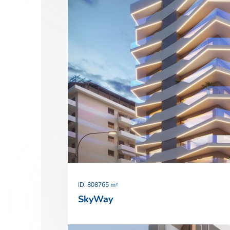
ID: 80
8765 m²
SkyWay