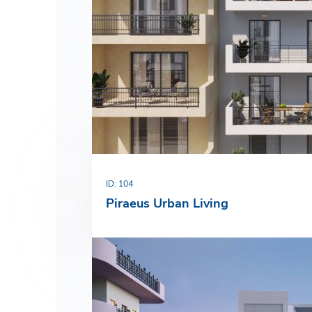
О компании
Новости
РУС
ENG
Связаться с нами
ΕΛΛ
ID: 104
Piraeus Urban Living