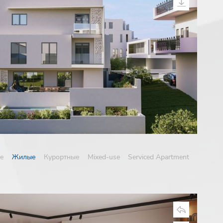
е
Жилые
Курортные
Mixed-use
Serviced Apartment