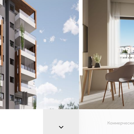
О.
адрес
ефон
Коммерчески