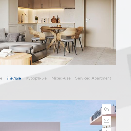
е
Жилые
Курортные
Mixed-use
Serviced Apartment