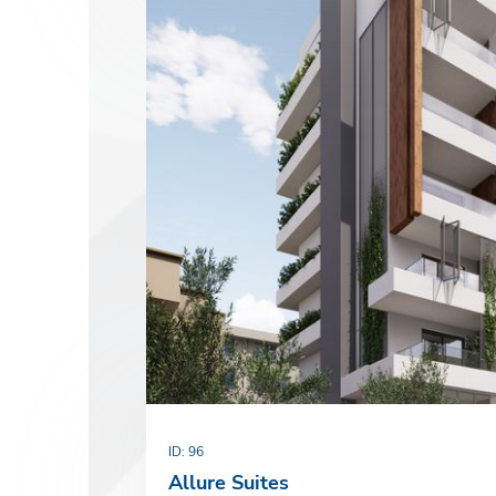
Ф.И.
Эл. 
Тел
ID: 96
Allure Suites