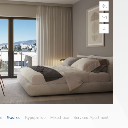
е
Жилые
Курортные
Mixed-use
Serviced Apartment