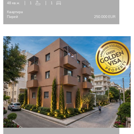
48 кв.м.
1
1
Квартира
Пирей
250.000 EUR