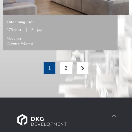
Elite Living - A1
173 кв.м.
3
Мезонет
Южные Афины
1
2