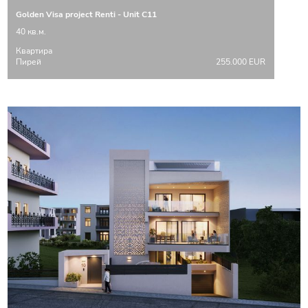
Golden Visa project Renti - Unit C11
40 кв.м.
Квартира
Пирей
255.000 EUR