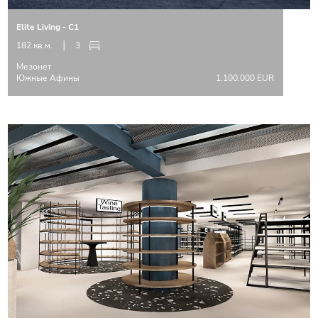
Elite Living - C1
182 кв.м.
3
Мезонет
Южные Афины
1.100.000 EUR