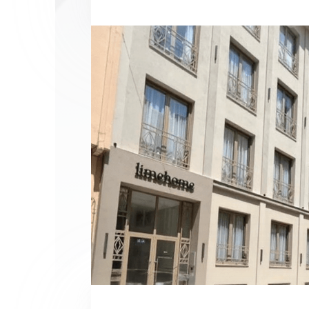
Спро
I 
I 