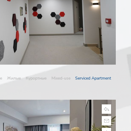
е
Жилые
Курортные
Mixed-use
Serviced Apartment