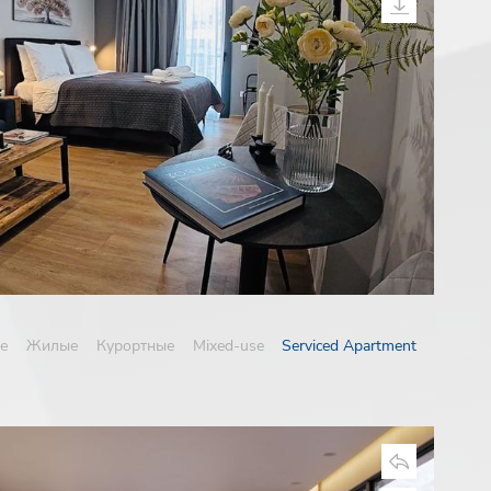
е
Жилые
Курортные
Mixed-use
Serviced Apartment