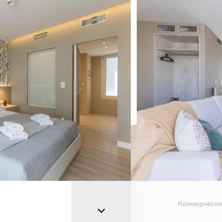
О.
адрес
ефон
Коммерчески