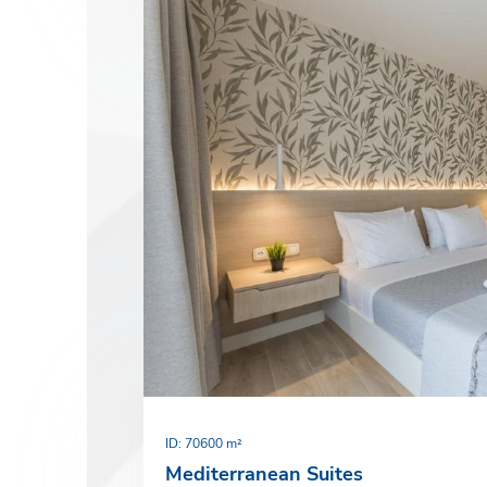
Ф.И.
Эл. 
Тел
ID: 70
600 m²
Mediterranean Suites