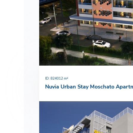
О компании
Новости
РУС
ENG
Связаться с нами
ΕΛΛ
ID: 82
4012 m²
Nuvia Urban Stay Moschato Apart