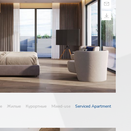
е
Жилые
Курортные
Mixed-use
Serviced Apartment