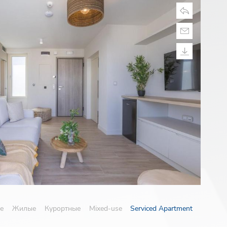
е
Жилые
Курортные
Mixed-use
Serviced Apartment