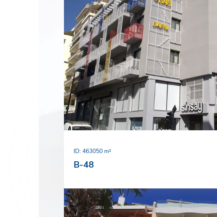
ID: 46
3050 m²
B-48