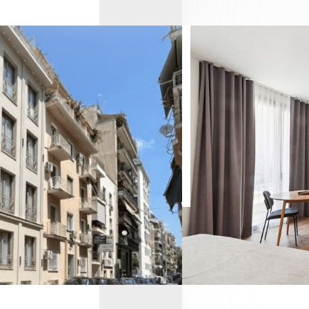
сите у нас
accept DKG
privacy policy
wish to receive DKG Development news and updates
Отправить
Отправить