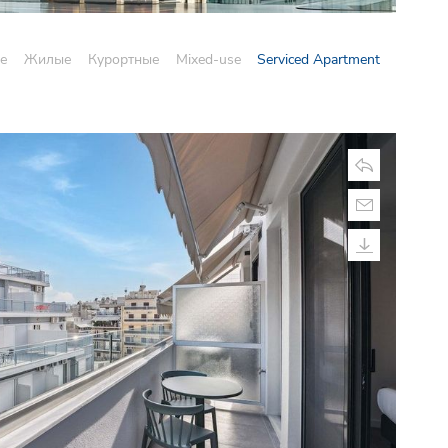
е
Жилые
Курортные
Mixed-use
Serviced Apartment