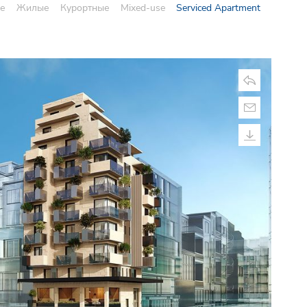
е
Жилые
Курортные
Mixed-use
Serviced Apartment