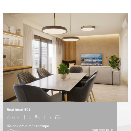
Real Ideal 501
71 кв.м.
1
2
Жилой объект / Квартира
в Пирей
265.000 EUR