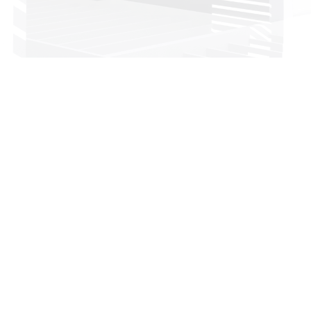
Head office:
Imeras Office Centre - 602 Vouliagmenis Avenue, 164 52
Athens, Greece
+30 210 4190497
info@dkg-development.com
Показать больше офисов +
Услуги