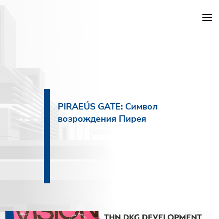
Проекты DKG
Объекты
PIRAEÚS GATE: Символ
возрождения Пирея
Услуги
Строительство
О компании
Новости