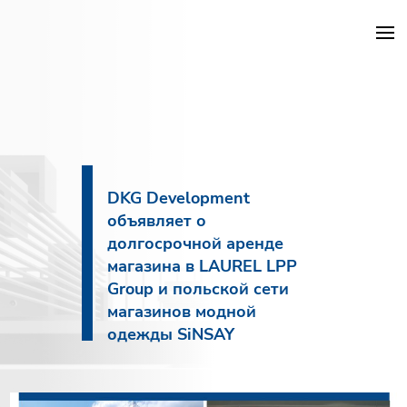
Проекты DKG
Объекты
DKG Development
объявляет о
Услуги
долгосрочной аренде
магазина в LAUREL LPP
Строительство
Group и польской сети
магазинов модной
О компании
одежды SiNSAY
Новости