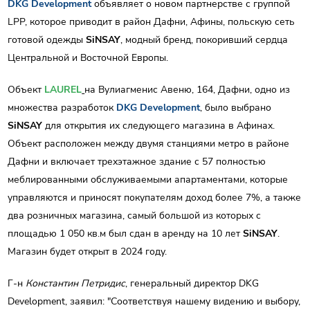
DKG Development
объявляет о новом партнерстве с группой
LPP, которое приводит в район Дафни, Афины, польскую сеть
готовой одежды
SiNSAY
, модный бренд, покоривший сердца
Центральной и Восточной Европы.
Объект
LAUREL
на Вулиагменис Авеню, 164, Дафни, одно из
множества разработок
DKG Development
, было выбрано
SiNSAY
для открытия их следующего магазина в Афинах.
Объект расположен между двумя станциями метро в районе
Дафни и включает трехэтажное здание с 57 полностью
меблированными обслуживаемыми апартаментами, которые
управляются и приносят покупателям доход более 7%, а также
два розничных магазина, самый большой из которых с
площадью 1 050 кв.м был сдан в аренду на 10 лет
SiNSAY
.
Магазин будет открыт в 2024 году.
Г-н
Константин Петридис
, генеральный директор DKG
Development, заявил: "Соответствуя нашему видению и выбору,