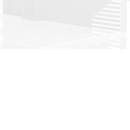
Head office:
Imeras Office Centre - 602 Vouliagmenis Avenue, 164 52
Athens, Greece
+30 210 4190497
info@dkg-development.com
Показать больше офисов +