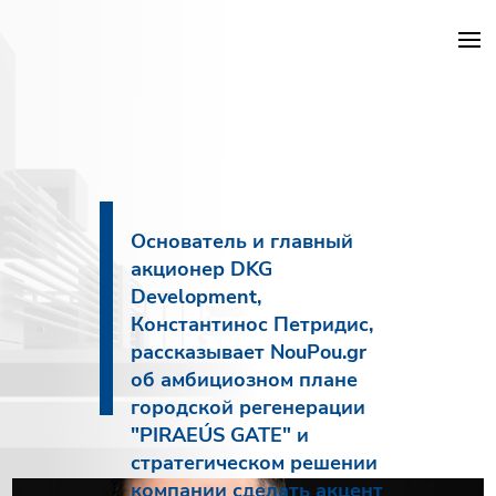
Проекты DKG
Объекты
Основатель и главный
акционер DKG
Услуги
Development,
Константинос Петридис,
Строительство
рассказывает NouPou.gr
об амбициозном плане
О компании
городской регенерации
"PIRAEÚS GATE" и
Новости
стратегическом решении
компании сделать акцент