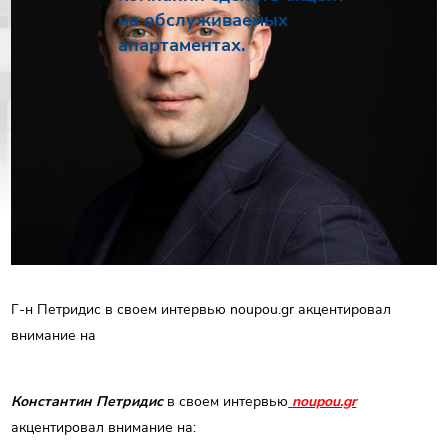
на обслуживаемых
РУС
апартаментах.
ENG
Связаться с нами
ΕΛΛ
Г-н Петридис в своем интервью noupou.gr акцентировал
внимание на
Константин Петридис
в своем интервью
noupou.gr
акцентировал внимание на: