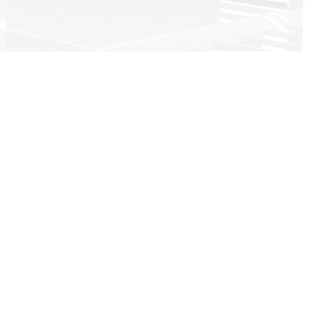
Head office:
Imeras Office Centre - 602 Vouliagmenis Avenue, 164 52
Athens, Greece
+30 210 4190497
info@dkg-development.com
Εμφάνιση περισσότερων γραφείων +
Υπηρεσίες