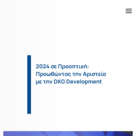
DKG Έργα
Ακίνητα
2024 σε Προοπτική:
Προωθώντας την Αριστεία
Υπηρεσίες
με την DKG Development
Κατασκευή
Η Εταιρεία
Νέα